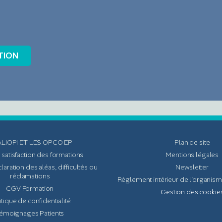
LIOPI ET LES OPCO EP
Plan de site
 satisfaction des formations
Mentions légales
laration des aléas, difficultés ou
Newsletter
réclamations
Règlement intérieur de l'organis
CGV Formation
Gestion des cookie
itique de confidentialité
émoignages Patients