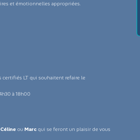
ires et émotionnelles appropriées.
Avant de partir !
s certifiés LT qui souhaitent refaire le
JE M'INSCRIS
14h30 à 18h00
En vous abonnant à notre newsletter, vous reconnaissez avoir pris
connaissance de notre politique de gestion des données personnelles et
vous l’acceptez.
r
Céline
ou
Marc
qui se feront un plaisir de vous