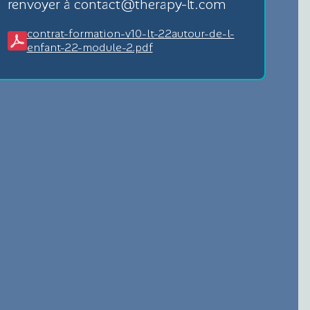
renvoyer à contact@therapy-lt.com
contrat-formation-v10-lt-22autour-de-l-
enfant-22-module-2.pdf
X