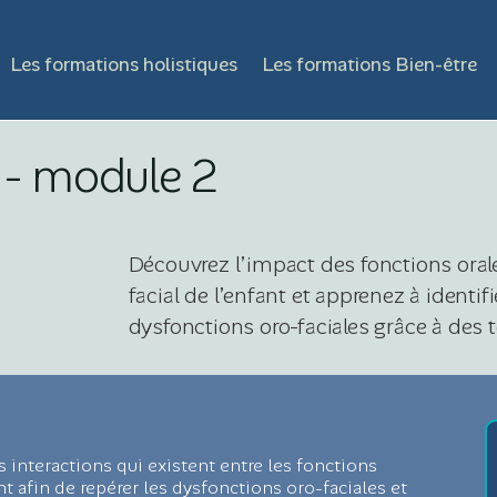
Les formations holistiques
Les formations Bien-être
t - module 2
Découvrez l’impact des fonctions oral
facial de l’enfant et apprenez à identi
dysfonctions oro-faciales grâce à des
interactions qui existent entre les fonctions
t afin de repérer les dysfonctions oro-faciales et